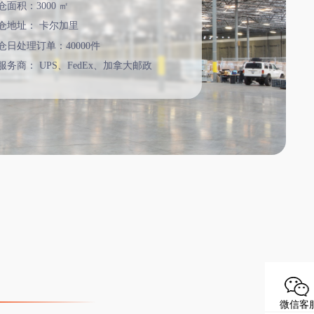
仓面积：3000 ㎡
仓地址：
卡尔加里
仓日处理订单：40000件
服务商：
UPS、FedEx、加拿大邮政
微信客